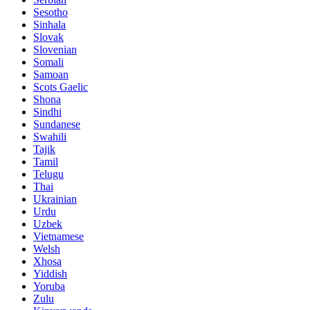
Sesotho
Sinhala
Slovak
Slovenian
Somali
Samoan
Scots Gaelic
Shona
Sindhi
Sundanese
Swahili
Tajik
Tamil
Telugu
Thai
Ukrainian
Urdu
Uzbek
Vietnamese
Welsh
Xhosa
Yiddish
Yoruba
Zulu