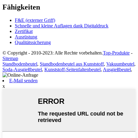
Fähigkeiten
F&E (externer Griff)
Schnelle und kleine Auflagen dank Digitaldruck
Zertifikat
Ausrüstung
Qualitätssicherung
© Copyright - 2010-2023: Alle Rechte vorbehalten.
Top-Produkte
-
Sitemap
Standbodenbeutel
,
Standbodenbeutel aus Kunststoff
,
Vakuumbeutel
,
Soda-Ausgießbeutel
,
Kunststoff-Seitenfaltenbeutel
,
Ausgießbeutel
,
E-Mail senden
x