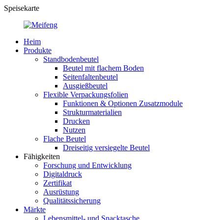
Speisekarte
Heim
Produkte
Standbodenbeutel
Beutel mit flachem Boden
Seitenfaltenbeutel
Ausgießbeutel
Flexible Verpackungsfolien
Funktionen & Optionen Zusatzmodule
Strukturmaterialien
Drucken
Nutzen
Flache Beutel
Dreiseitig versiegelte Beutel
Fähigkeiten
Forschung und Entwicklung
Digitaldruck
Zertifikat
Ausrüstung
Qualitätssicherung
Märkte
Lebensmittel- und Snacktasche