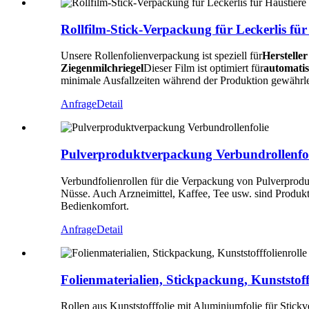
Rollfilm-Stick-Verpackung für Leckerlis für
Unsere Rollenfolienverpackung ist speziell für
Hersteller
Ziegenmilchriegel
Dieser Film ist optimiert für
automatis
minimale Ausfallzeiten während der Produktion gewährlei
Anfrage
Detail
Pulverproduktverpackung Verbundrollenfol
Verbundfolienrollen für die Verpackung von Pulverproduk
Nüsse. Auch Arzneimittel, Kaffee, Tee usw. sind Produk
Bedienkomfort.
Anfrage
Detail
Folienmaterialien, Stickpackung, Kunststoff
Rollen aus Kunststofffolie mit Aluminiumfolie für Stick