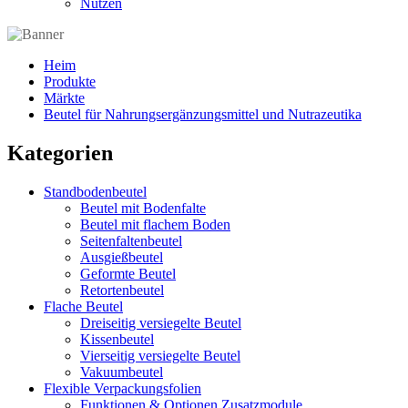
Nutzen
Heim
Produkte
Märkte
Beutel für Nahrungsergänzungsmittel und Nutrazeutika
Kategorien
Standbodenbeutel
Beutel mit Bodenfalte
Beutel mit flachem Boden
Seitenfaltenbeutel
Ausgießbeutel
Geformte Beutel
Retortenbeutel
Flache Beutel
Dreiseitig versiegelte Beutel
Kissenbeutel
Vierseitig versiegelte Beutel
Vakuumbeutel
Flexible Verpackungsfolien
Funktionen & Optionen Zusatzmodule