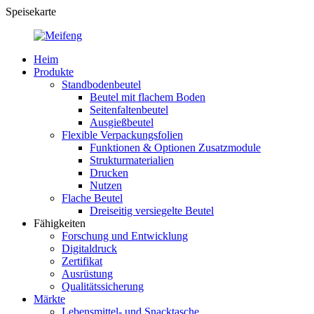
Speisekarte
Heim
Produkte
Standbodenbeutel
Beutel mit flachem Boden
Seitenfaltenbeutel
Ausgießbeutel
Flexible Verpackungsfolien
Funktionen & Optionen Zusatzmodule
Strukturmaterialien
Drucken
Nutzen
Flache Beutel
Dreiseitig versiegelte Beutel
Fähigkeiten
Forschung und Entwicklung
Digitaldruck
Zertifikat
Ausrüstung
Qualitätssicherung
Märkte
Lebensmittel- und Snacktasche