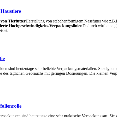
 Haustiere
 von Tierfutter
Herstellung von stäbchenförmigem Nassfutter wie z.B.
ierte Hochgeschwindigkeits-Verpackungslinien
Dadurch wird eine gl
stet.
ie
ten sind heutzutage sehr beliebte Verpackungsmaterialien. Sie eignen 
te des täglichen Gebrauchs mit geringen Dosierungen. Die kleinen Ve
folienrolle
verpackungen sind heutzutage eine sehr praktische Verpackungsart. Sie