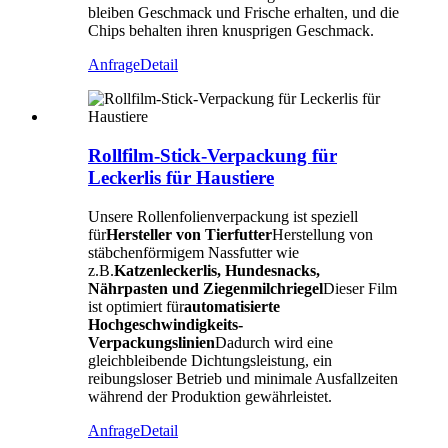
bleiben Geschmack und Frische erhalten, und die
Chips behalten ihren knusprigen Geschmack.
Anfrage
Detail
Rollfilm-Stick-Verpackung für
Leckerlis für Haustiere
Unsere Rollenfolienverpackung ist speziell
für
Hersteller von Tierfutter
Herstellung von
stäbchenförmigem Nassfutter wie
z.B.
Katzenleckerlis, Hundesnacks,
Nährpasten und Ziegenmilchriegel
Dieser Film
ist optimiert für
automatisierte
Hochgeschwindigkeits-
Verpackungslinien
Dadurch wird eine
gleichbleibende Dichtungsleistung, ein
reibungsloser Betrieb und minimale Ausfallzeiten
während der Produktion gewährleistet.
Anfrage
Detail