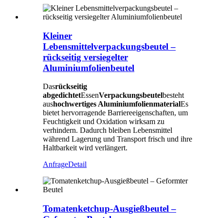
Kleiner
Lebensmittelverpackungsbeutel –
rückseitig versiegelter
Aluminiumfolienbeutel
Das
rückseitig
abgedichtet
Essen
Verpackungsbeutel
besteht
aus
hochwertiges Aluminiumfolienmaterial
Es
bietet hervorragende Barriereeigenschaften, um
Feuchtigkeit und Oxidation wirksam zu
verhindern. Dadurch bleiben Lebensmittel
während Lagerung und Transport frisch und ihre
Haltbarkeit wird verlängert.
Anfrage
Detail
Tomatenketchup-Ausgießbeutel –