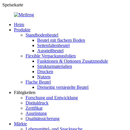
Speisekarte
Heim
Produkte
Standbodenbeutel
Beutel mit flachem Boden
Seitenfaltenbeutel
Ausgießbeutel
Flexible Verpackungsfolien
Funktionen & Optionen Zusatzmodule
Strukturmaterialien
Drucken
Nutzen
Flache Beutel
Dreiseitig versiegelte Beutel
Fähigkeiten
Forschung und Entwicklung
Digitaldruck
Zertifikat
Ausrüstung
Qualitätssicherung
Märkte
Lebensmittel- und Snacktasche