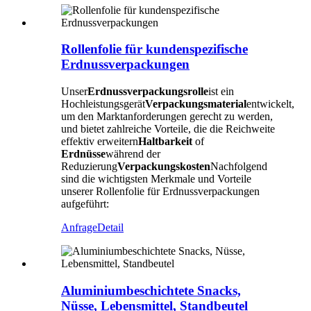
Rollenfolie für kundenspezifische
Erdnussverpackungen
Unser
Erdnussverpackungsrolle
ist ein
Hochleistungsgerät
Verpackungsmaterial
entwickelt,
um den Marktanforderungen gerecht zu werden,
und bietet zahlreiche Vorteile, die die Reichweite
effektiv erweitern
Haltbarkeit
of
Erdnüsse
während der
Reduzierung
Verpackungskosten
Nachfolgend
sind die wichtigsten Merkmale und Vorteile
unserer Rollenfolie für Erdnussverpackungen
aufgeführt:
Anfrage
Detail
Aluminiumbeschichtete Snacks,
Nüsse, Lebensmittel, Standbeutel