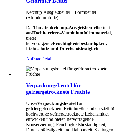
Geformter Beutel
Ketchup-Ausgießbeutel – Formbeutel
(Aluminiumfolie)
Das
Tomatenketchup-Ausgießbeutel
besteht
aus
Hochbarriere-Aluminiumfolienmaterial
,
bietet
hervorragende
Feuchtigkeitsbeständigkeit,
Lichtschutz und Durchstoßfestigkeit
.
Anfrage
Detail
Verpackungsbeutel für
gefriergetrocknete Früchte
Unser
Verpackungsbeutel für
gefriergetrocknete Früchte
Sie sind speziell für
hochwertige gefriergetrocknete Lebensmittel
entwickelt und bieten hervorragende
Konservierung, Feuchtigkeitsbeständigkeit,
Durchstoßfestigkeit und Haltbarkeit. Sie tragen